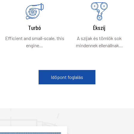
Turbó
Ékszíj
Efficient and small-scale, this
A szíjak és tömlők sok
engine…
mindennek ellenállnak…
Időpont foglalás