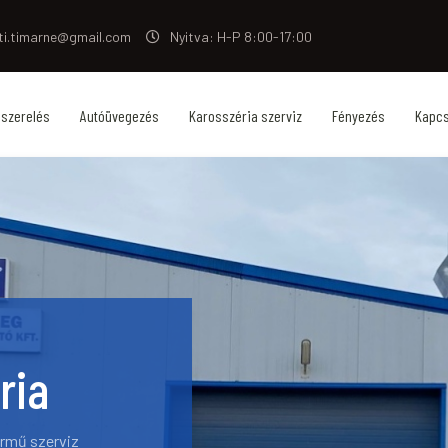
ti.timarne@gmail.com
Nyitva: H-P 8:00-17:00
ószerelés
Autóüvegezés
Karosszéria szerviz
Fényezés
Kapcs
ria
ármű szerviz