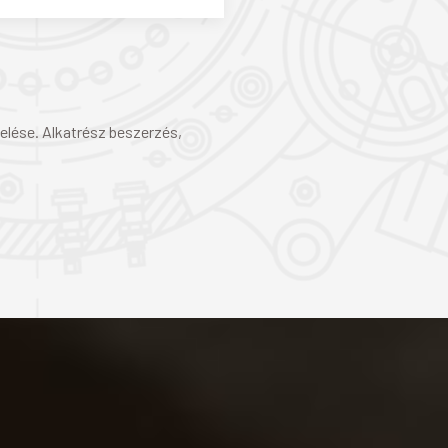
elése. Alkatrész beszerzés,