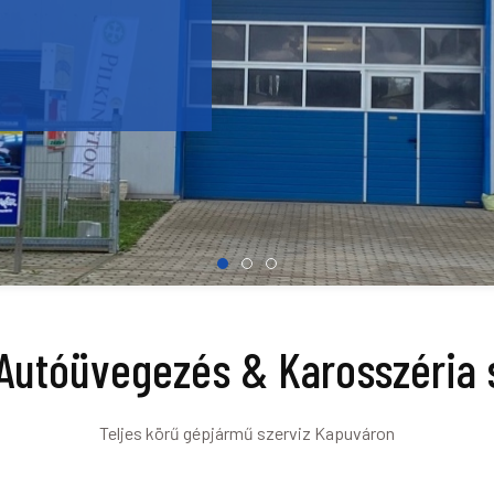
Autóüvegezés & Karosszéria 
Teljes körű gépjármű szerviz Kapuváron