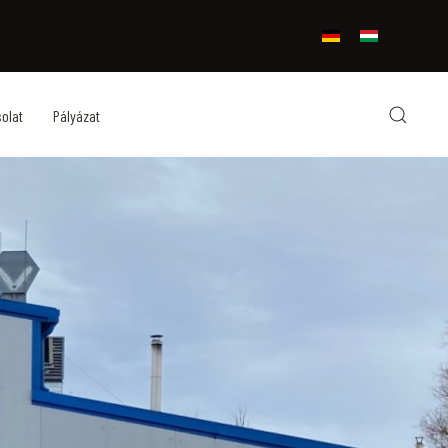
Válasszon nyelvet
olat
Pályázat