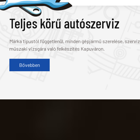
Teljes körű autószerviz
Márka típustól függetlenül, minden gépjármű szerelése, szerviz
műszaki vizsgára való felkészítés Kapuváron.
Bővebben