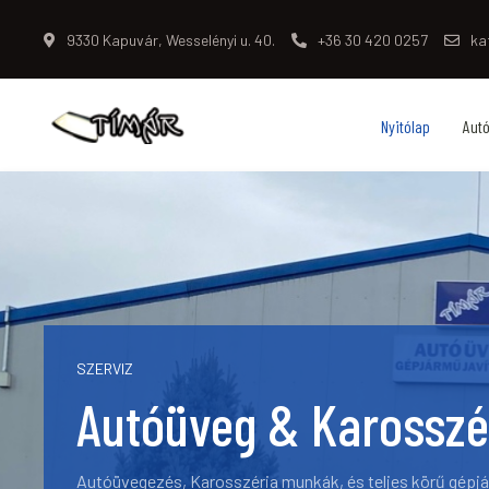
9330 Kapuvár, Wesselényi u. 40.
+36 30 420 0257
ka
Nyitólap
Aut
SZERVIZ
Autóüveg & Karosszé
Autóüvegezés, Karosszéria munkák, és teljes körű gépj